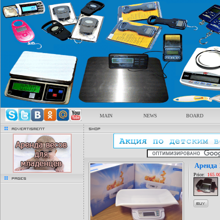
MAIN
NEWS
BOARD
advertisment
Shop
Аренда 
Price:
165.0
pages
buy