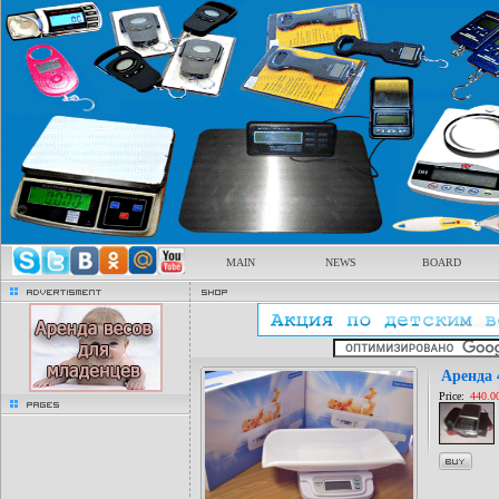
MAIN
NEWS
BOARD
advertisment
Shop
Аренда 
Price:
440.0
pages
buy