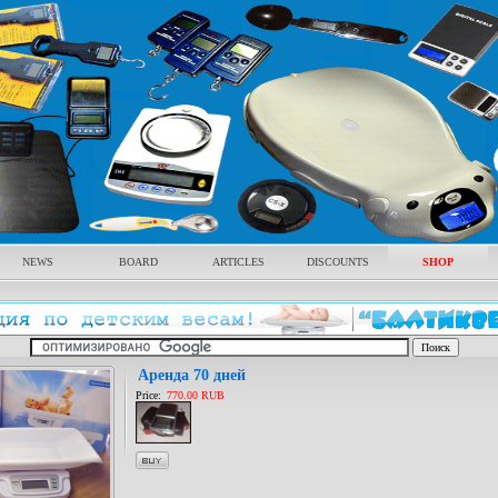
NEWS
BOARD
ARTICLES
DISCOUNTS
SHOP
Аренда 70 дней
Price:
770.00 RUB
buy