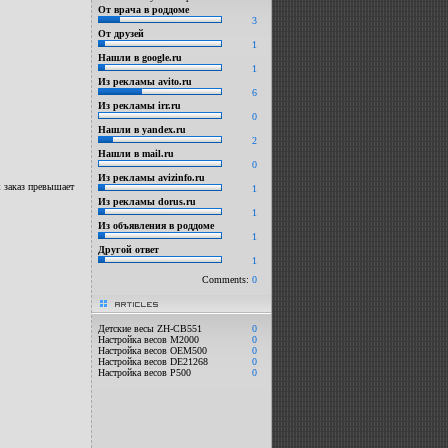
От врача в роддоме
3
От друзей
1
Нашли в google.ru
1
Из рекламы avito.ru
6
Из рекламы irr.ru
0
Нашли в yandex.ru
2
Нашли в mail.ru
0
Из рекламы avizinfo.ru
ш заказ превышает
1
Из рекламы dorus.ru
1
Из объявления в роддоме
1
Другой ответ
1
Comments:
0
articles
Детские весы ZH-CB551
0
Настройка весов M2000
0
Настройка весов OEM500
0
Настройка весов DE21268
0
Настройка весов P500
0