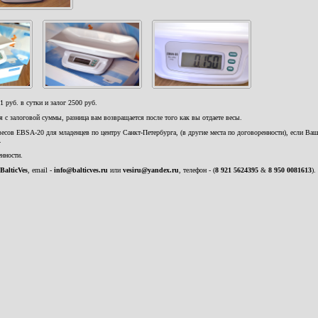
1 руб. в сутки и залог 2500 руб.
 с залоговой суммы, разница вам возвращается после того как вы отдаете весы.
весов EBSA-20 для младенцев по центру Санкт-Петербурга, (в другие места по договоренности), если Ва
.
енности.
BalticVes
, email -
info@balticves.ru
или
vesiru@yandex.ru
, телефон - (
8 921 5624395
&
8 950 0081613
).