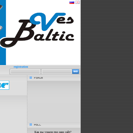
registration
forum
poll
Как вы узнали про наш сайт?